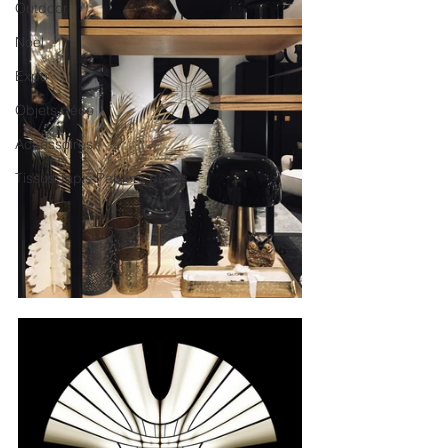
Outdoor
Noël
Expo
Objets déco
Accessoires
Tissus Tapis Papiers peints