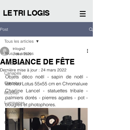
LE TRI LOGIS
Post
Tous les articles
trilogis2
Tous les articles
2 déc. 2020
AMBIANCE DE FÊTE
Art de la table
Dernière mise à jour :
24 mars 2022
Canapés
Objets déco noël - sapin de noël - 
Chambre
tableau Lotus 55x55 cm en Chromaluxe 
Charline Lancel - statuettes tribale - 
Mobilier
palmiers dorés - pierres agates - pot - 
Luminaires
bougies et photophores. 
Confection et pose
Chantier