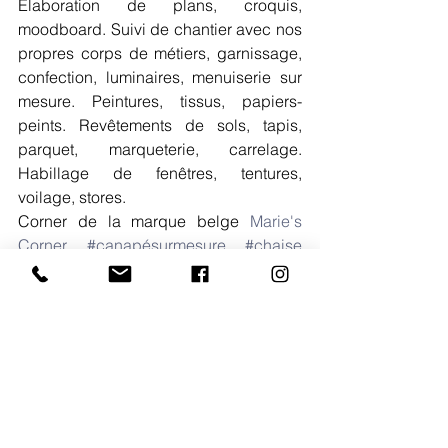
Élaboration de plans, croquis, 
moodboard. Suivi de chantier avec nos 
propres corps de métiers, garnissage, 
confection, luminaires, menuiserie sur 
mesure. Peintures, tissus, papiers-
peints. Revêtements de sols, tapis, 
parquet, marqueterie, carrelage. 
Habillage de fenêtres, tentures, 
voilage, stores.
Corner de la marque belge 
Marie's 
Corner
#canapésurmesure
#chaise
#fauteuil
#madeinbelgium
#artisanal
linge de maison
chaise
Chantier