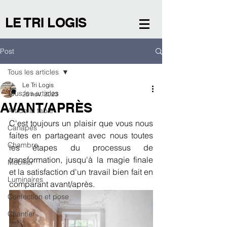
LE TRI LOGIS
Post
Tous les articles
Le Tri Logis
Tous les articles
25 nov. 2023
AVANT/APRÈS
Art de la table
C'est toujours un plaisir que vous nous 
Canapés
faites en partageant avec nous toutes 
Chambre
les étapes du processus de 
transformation, jusqu'à la magie finale 
Mobilier
et la satisfaction d'un travail bien fait en 
Luminaires
comparant avant/après. 
Confection et pose
Chantier