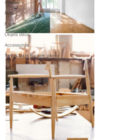
Outdoor
Noël
Expo
Objets déco
Accessoires
Tissus Tapis Papiers peints