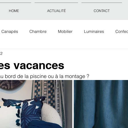
HOME
ACTUALITÉ
CONTACT
Canapés
Chambre
Mobilier
Luminaires
Confec
22
Objets déco
Accessoires
Tissus Tapis Papiers peints
les vacances
u bord de la piscine ou à la montage ? 