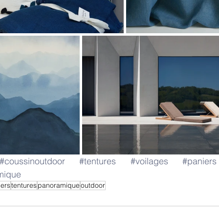
#coussinoutdoor
#tentures
#voilages
#paniers
mique
iers
tentures
panoramique
outdoor