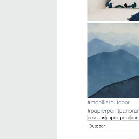
#mobilieroutdoor
#papierpeintpanora
coussins
papier peint
pan
Outdoor