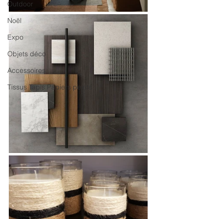
Outdoor
Noël
Expo
Objets déco
Accessoires
Tissus Tapis Papiers peints