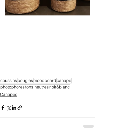
coussins
bougies
moodboard
canapé
photophores
tons neutres
noir&blanc
Canapés