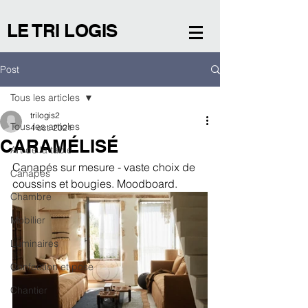
LE TRI LOGIS
Post
Tous les articles
trilogis2
Tous les articles
4 oct. 2021
CARAMÉLISÉ
Art de la table
Canapés sur mesure - vaste choix de 
Canapés
coussins et bougies. Moodboard. 
Chambre
Mobilier
Luminaires
Confection et pose
Chantier