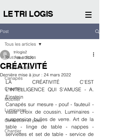
LE TRI LOGIS
Post
Tous les articles
trilogis2
Tous les articles
7 déc. 2020
CRÉATIVITÉ
Art de la table
Dernière mise à jour :
24 mars 2022
Canapés
LA CRÉATIVITÉ C'EST 
Chambre
L'INTELLIGENCE QUI S'AMUSE - A. 
Einstein
Mobilier
Canapés sur mesure - pouf - fauteuil - 
Luminaires
vaste choix de coussin. Luminaires - 
suspension bulles de verre. Art de la 
Confection et pose
table - linge de table - nappes - 
Chantier
serviettes et set de table - service de 