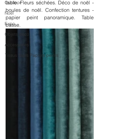
table. Fleurs séchées. Déco de noël - 
Outdoor
boules de noël. Confection tentures - 
Noël
papier peint panoramique. Table 
Expo
basse. 
Objets déco
Accessoires
Tissus Tapis Papiers peints