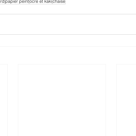
rd
papier peint
ocre et kaki
chaise