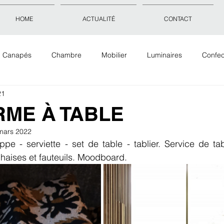
HOME
ACTUALITÉ
CONTACT
Canapés
Chambre
Mobilier
Luminaires
Confec
21
Objets déco
Accessoires
Tissus Tapis Papiers peints
RME À TABLE
mars 2022
ppe - serviette - set de table - tablier. Service de tabl
Chaises et fauteuils. Moodboard. 