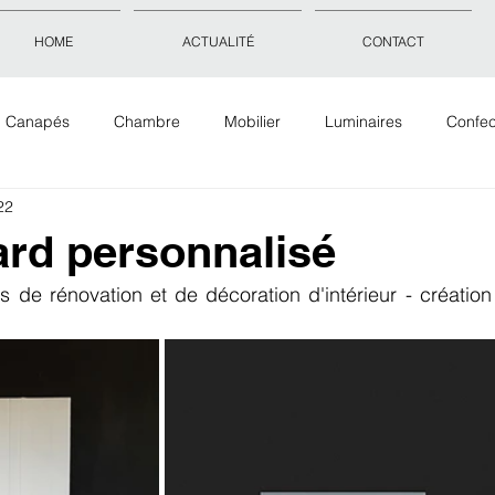
HOME
ACTUALITÉ
CONTACT
Canapés
Chambre
Mobilier
Luminaires
Confec
22
Objets déco
Accessoires
Tissus Tapis Papiers peints
rd personnalisé
ts de rénovation et de décoration d'intérieur - créati