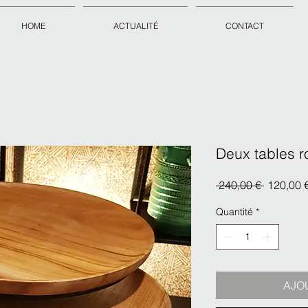
HOME
ACTUALITÉ
CONTACT
Deux tables r
Prix
 240,00 € 
120,00 
original
Quantité
*
AJO