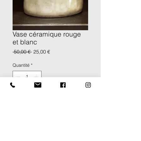
Vase céramique rouge
et blanc
Prix
Prix
 50,00 € 
25,00 €
original
promotionnel
Quantité
*
AJOUTER AU PANIER
ACHETER
À VENIR CHERCHER AU
SHOWROOM