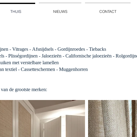
THUIS
NIEUWS
CONTACT
nen - Vitrages -
Afsnijdsels - Gordijnroedes - Tiebacks
els - Plisségordijnen - Jaloezieën - Californische jaloezieën - Rolgordij
uiken met verstelbare lamellen
an textiel - Cassetteschermen - Muggenhorren
f van de grootste merken: