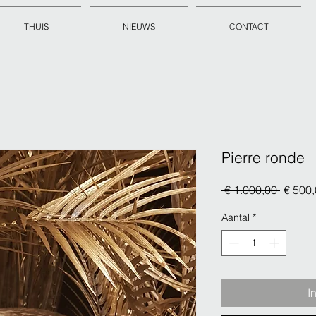
THUIS
NIEUWS
CONTACT
Pierre ronde
Norma
 € 1.000,00 
€ 500
prijs
Aantal
*
I