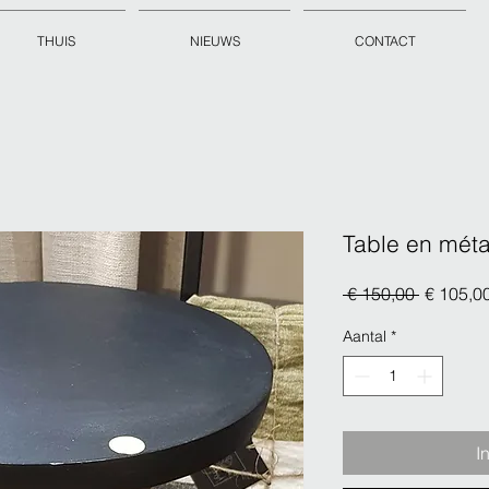
THUIS
NIEUWS
CONTACT
Table en méta
Normale
 € 150,00 
€ 105,0
prijs
Aantal
*
I