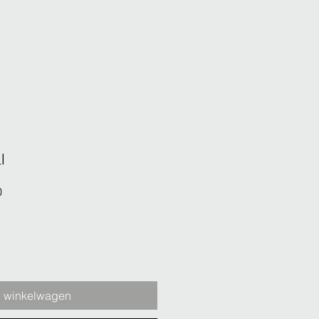
l
Verkoopprijs
0
n winkelwagen