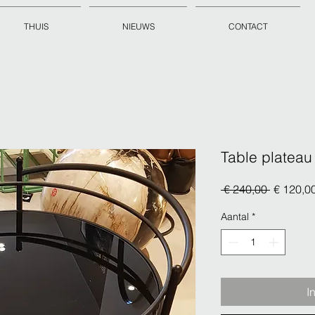
THUIS
NIEUWS
CONTACT
Table plateau 
Normale
 € 240,00 
€ 120,0
prijs
Aantal
*
I