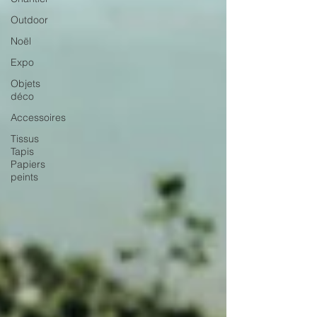
Outdoor
Noël
Expo
Objets
déco
Accessoires
Tissus
Tapis
Papiers
peints