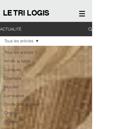
LE TRI LOGIS
ACTUALITÉ
Tous les articles
Tous les articles
Art de la table
Canapés
Chambre
Mobilier
Luminaires
Confection et pose
Chantier
Outdoor