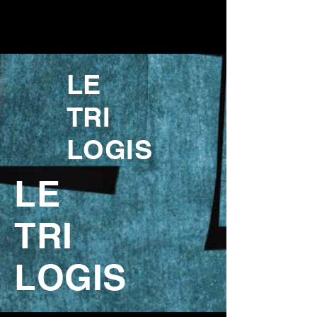
DE TRI LOGIS
LE
TRI
LOGIS
LE
TRI
LOGIS