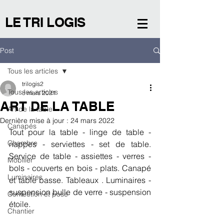
LE TRI LOGIS
Post
Tous les articles
trilogis2
Tous les articles
8 mars 2021
ART DE LA TABLE
Art de la table
Dernière mise à jour :
24 mars 2022
Canapés
Tout pour la table - linge de table - 
Chambre
nappes - serviettes - set de table. 
Service de table - assiettes - verres - 
Mobilier
bols - couverts en bois - plats. Canapé 
Luminaires
et table basse. Tableaux . Luminaires - 
suspension bulle de verre - suspension 
Confection et pose
étoile. 
Chantier