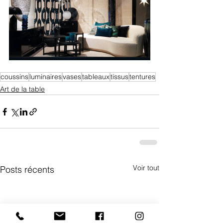
coussins
luminaires
vases
tableaux
tissus
tentures
Art de la table
Voir tout
Posts récents