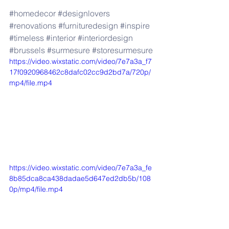
#homedecor
#designlovers
#renovations
#furnituredesign
#inspire
#timeless
#interior
#interiordesign
⁠ 
#brussels
#surmesure
#storesurmesure
https://video.wixstatic.com/video/7e7a3a_f7
17f0920968462c8dafc02cc9d2bd7a/720p/
mp4/file.mp4
https://video.wixstatic.com/video/7e7a3a_fe
8b85dca8ca438dadae5d647ed2db5b/108
0p/mp4/file.mp4