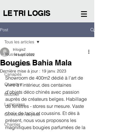
LE TRI LOGIS
Post
Tous les articles
trilogis2
Tous les articles
14 sept. 2022
Bougies Bahia Mala
Art de la table
Dernière mise à jour :
19 janv. 2023
Canapés
Showroom de 400m2 dédié à l'art de 
Chambre
vivre à l'intérieur, des centaines 
d'objets déco chinés avec passion 
Mobilier
auprès de créateurs belges. Habillage 
Luminaires
de fenêtres - stores sur mesure. Vaste 
choix de tapis et coussins. Et dès à 
Confection et pose
présent, nous vous proposons les 
Chantier
magnifiques bougies parfumées de la 