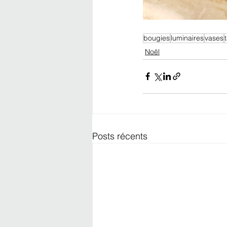
bougies
luminaires
vases
Noël
Posts récents