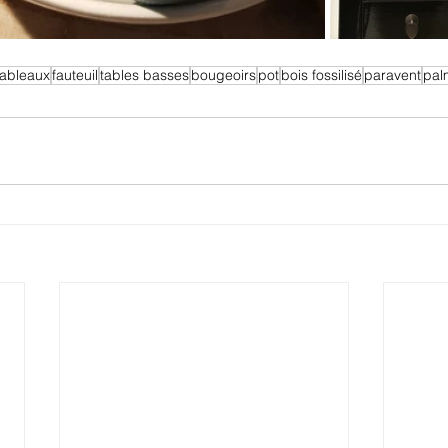
tableaux
fauteuil
tables basses
bougeoirs
pot
bois fossilisé
paravent
pal