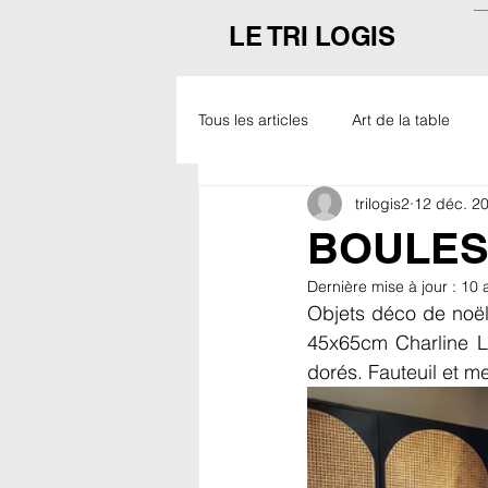
LE TRI LOGIS
Tous les articles
Art de la table
trilogis2
12 déc. 2
Outdoor
Noël
Expo
BOULES
Dernière mise à jour :
10 
Objets déco de noël 
45x65cm Charline Lan
dorés. Fauteuil et m