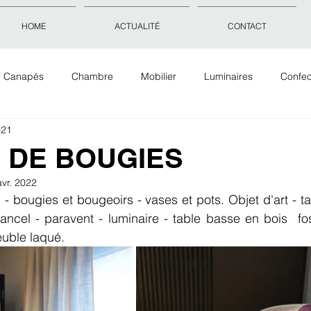
HOME
ACTUALITÉ
CONTACT
Canapés
Chambre
Mobilier
Luminaires
Confec
021
Objets déco
Accessoires
Tissus Tapis Papiers peints
 DE BOUGIES
avr. 2022
- bougies et bougeoirs - vases et pots. Objet d'art - ta
cel - paravent - luminaire - table basse en bois  foss
euble laqué. 