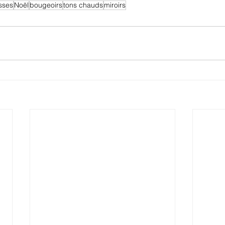
sses
Noël
bougeoirs
tons chauds
miroirs