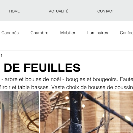
HOME
ACTUALITÉ
CONTACT
Canapés
Chambre
Mobilier
Luminaires
Confec
21
Objets déco
Accessoires
Tissus Tapis Papiers peints
 DE FEUILLES
- arbre et boules de noël - bougies et bougeoirs. Fauteu
roir et table basses. Vaste choix de housse de coussin