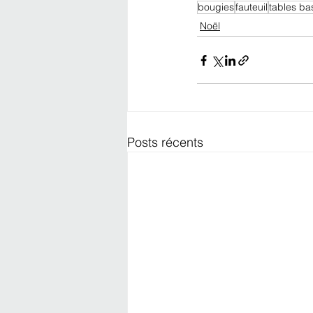
bougies
fauteuil
tables ba
Noël
Posts récents