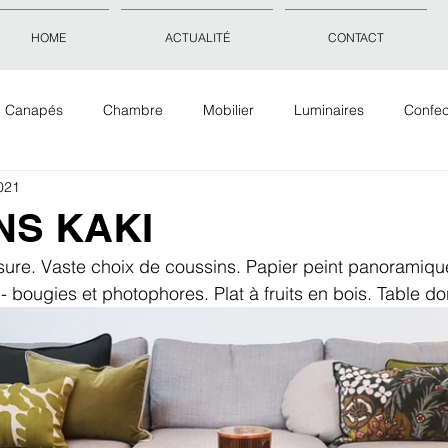
HOME
ACTUALITÉ
CONTACT
Canapés
Chambre
Mobilier
Luminaires
Confec
021
Objets déco
Accessoires
Tissus Tapis Papiers peints
NS KAKI
esure. Vaste choix de coussins. Papier peint panoramiq
- bougies et photophores. Plat à fruits en bois. Table d