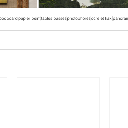
oodboard
papier peint
tables basses
photophores
ocre et kaki
panora