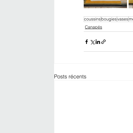
coussins
bougies
vases
m
Canapés
Posts récents