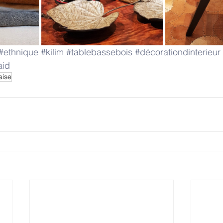
#ethnique
#kilim
#tablebassebois
#décorationdinterieur
aid
aise