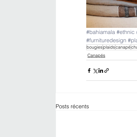
#bahiamala
#ethnic
#furnituredesign
#pl
bougies
plaids
canapé
ch
Canapés
Posts récents