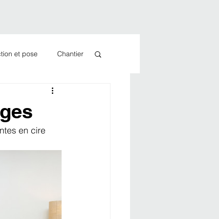
tion et pose
Chantier
èges
tes en cire 