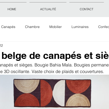
HOME
ACTUALITÉ
CONTACT
Canapés
Chambre
Mobilier
Luminaires
Confec
22
Objets déco
Accessoires
Tissus Tapis Papiers peints
 belge de canapés et si
anapés et sièges. Bougie Bahia Mala. Bougies permanen
e 3D oscillante. Vaste choix de plaids et couvertures.  