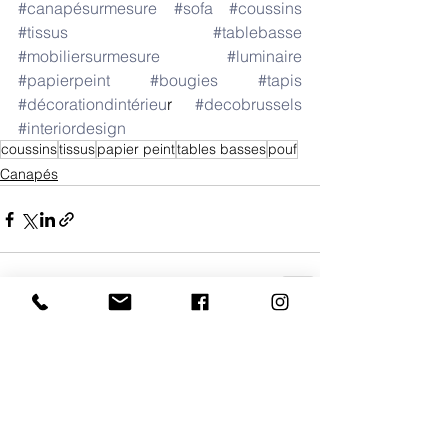
#canapésurmesure
#sofa
#coussins
#tissus
#tablebasse
#mobiliersurmesure
#luminaire
#papierpeint
#bougies
#tapis
#décorationdintérieu
r 
#decobrussels
#interiordesign
coussins
tissus
papier peint
tables basses
pouf
Canapés
Voir tout
Posts récents