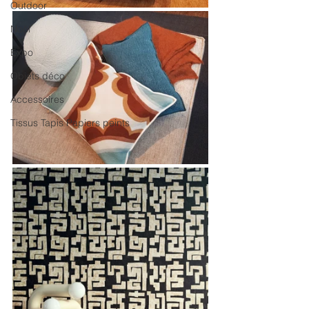
Outdoor
Noël
Expo
Objets déco
Accessoires
Tissus Tapis Papiers peints