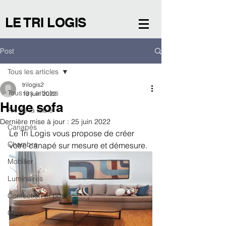
LE TRI LOGIS
Post
Tous les articles
trilogis2
Tous les articles
13 juin 2022
Huge sofa
Art de la table
Dernière mise à jour :
25 juin 2022
Canapés
Le Tri Logis vous propose de créer 
Chambre
votre canapé sur mesure et démesure. 
Mobilier
Luminaires
Confection et pose
Chantier