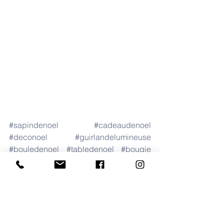
#sapindenoel
#cadeaudenoel
#deconoel
#guirlandelumineuse
#bouledenoel
#tabledenoel
#bougie
#fetedenoel
#decorationdinterieur
#brussels
bougies
moodboard
fauteuil
Noël
bougeoirs
Noël