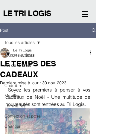
LE TRI LOGIS
Post
Tous les articles
Le Tri Logis
Tous les articles
27 nov. 2023
LE TEMPS DES
Art de la table
CADEAUX
Canapés
Dernière mise à jour :
30 nov. 2023
Chambre
 Soyez les premiers à penser à vos 
Mobilier
cadeaux de Noël - Une multitude de 
nouveautés sont rentrées au Tri Logis. 
Luminaires
Confection et pose
Chantier