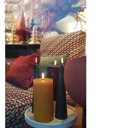
Outdoor
Noël
Expo
Objets déco
Accessoires
Tissus Tapis Papiers peints