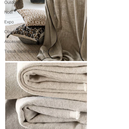
Outdoor
Noël
Expo
Objets déco
Accessoires
Tissus Tapis Papiers peints