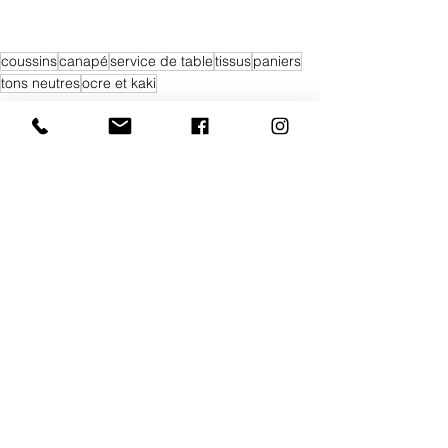
coussins
canapé
service de table
tissus
paniers
tons neutres
ocre et kaki
Confection et pose
Voir tout
Posts récents