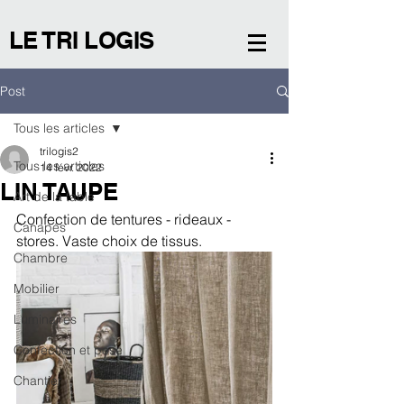
LE TRI LOGIS
Post
Tous les articles
trilogis2
Tous les articles
14 févr. 2022
LIN TAUPE
Art de la table
Confection de tentures - rideaux - 
Canapés
stores. Vaste choix de tissus. 
Chambre
Mobilier
Luminaires
Confection et pose
Chantier