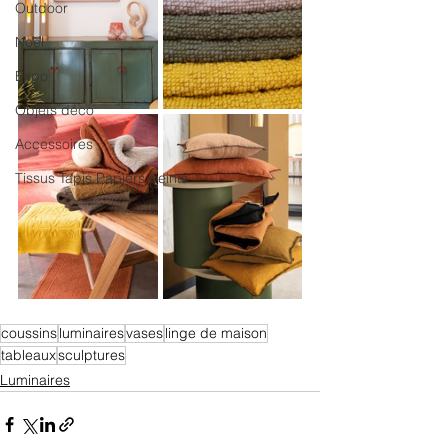
Outdoor
Noël
Expo
Objets déco
Accessoires
Tissus Tapis Papiers peints
coussins
luminaires
vases
linge de maison
tableaux
sculptures
Luminaires