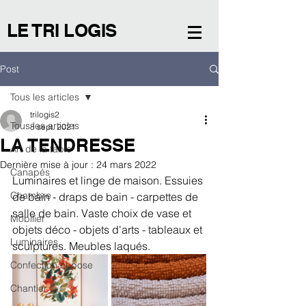
LE TRI LOGIS
Post
Tous les articles
trilogis2
Tous les articles
8 sept. 2021
LA TENDRESSE
Art de la table
Dernière mise à jour :
24 mars 2022
Canapés
Luminaires et linge de maison. Essuies 
Chambre
de bain - draps de bain - carpettes de 
salle de bain. Vaste choix de vase et 
Mobilier
objets déco - objets d'arts - tableaux et 
Luminaires
sculptures. Meubles laqués. 
Confection et pose
Chantier