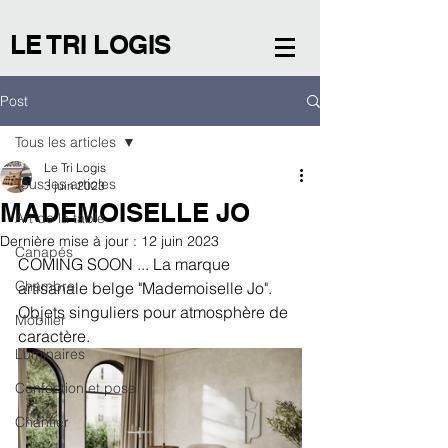
LE TRI LOGIS
Post
Tous les articles
Le Tri Logis
Tous les articles
3 juin 2023
MADEMOISELLE JO
Art de la table
Dernière mise à jour :
12 juin 2023
Canapés
COMING SOON ... La marque 
Chambre
artisanale belge "Mademoiselle Jo". 
Objets singuliers pour atmosphère de 
Mobilier
caractère.  
Luminaires
Confection et pose
Chantier