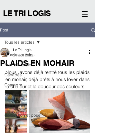
LE TRI LOGIS
Post
Tous les articles
Le Tri Logis
Tous les articles
31 oct. 2023
PLAIDS EN MOHAIR
Art de la table
Nous  avons déjà rentré tous les plaids 
Canapés
en mohair, déjà prêts à nous lover dans 
Chambre
la chaleur et la douceur des couleurs. 
Mobilier
Luminaires
Confection et pose
Chantier