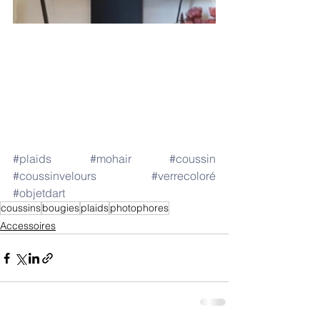
#plaids
#mohair
#coussin
#coussinvelours
#verrecoloré
#objetdart
coussins
bougies
plaids
photophores
Accessoires