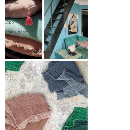
Outdoor
Noël
Expo
Objets déco
Accessoires
Tissus Tapis Papiers peints