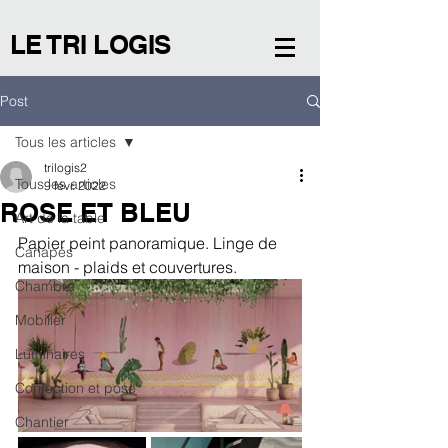
LE TRI LOGIS
Post
Tous les articles
trilogis2
Tous les articles
9 févr. 2022
ROSE ET BLEU
Art de la table
Papier peint panoramique. Linge de 
Canapés
maison - plaids et couvertures. 
Chambre
Mobilier
Luminaires
Confection et pose
Chantier