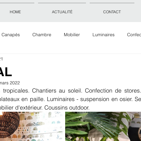
HOME
ACTUALITÉ
CONTACT
Canapés
Chambre
Mobilier
Luminaires
Confec
21
Objets déco
Accessoires
Tissus Tapis Papiers peints
AL
mars 2022
tropicales. Chantiers au soleil. Confection de stores.
plateaux en paille. Luminaires - suspension en osier. Se
bilier d'extérieur. Coussins outdoor. 