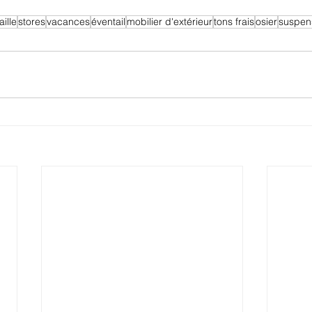
aille
stores
vacances
éventail
mobilier d'extérieur
tons frais
osier
suspens