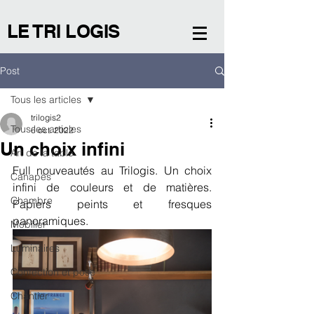
LE TRI LOGIS
Post
Tous les articles
trilogis2
Tous les articles
6 oct. 2022
Un choix infini
Art de la table
Full nouveautés au Trilogis. Un choix 
Canapés
infini de couleurs et de matières. 
Chambre
Papiers peints et fresques 
panoramiques.
Mobilier
Luminaires
Confection et pose
Chantier