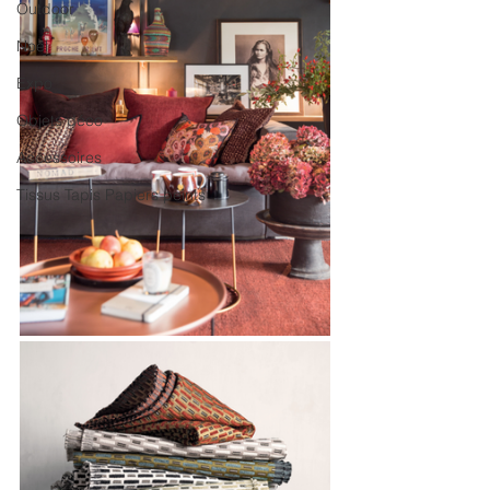
Outdoor
Noël
Expo
Objets déco
Accessoires
Tissus Tapis Papiers peints