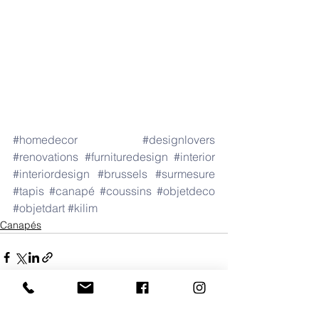
#homedecor
#designlovers
#renovations
#furnituredesign
#interior
#interiordesign
#brussels
#surmesure
#tapis
#canapé
#coussins
#objetdeco
#objetdart
#kilim
Canapés