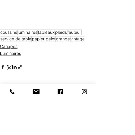
coussins
luminaires
tableaux
plaids
fauteuil
service de table
papier peint
orange
vintage
Canapés
Luminaires
Voir tout
Posts récents