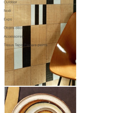
Outdoor
Noël
Expo
Objets déco
Accessoires
Tissus Tapis Papiers peints