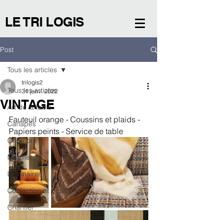
LE TRI LOGIS
Post
Tous les articles
trilogis2
Tous les articles
31 janv. 2022
VINTAGE
Art de la table
Fauteuil orange - Coussins et plaids - 
Canapés
Papiers peints - Service de table
Chambre
Mobilier
Luminaires
Confection et pose
Chantier