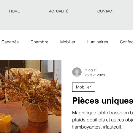
HOME
ACTUALITÉ
CONTACT
Canapés
Chambre
Mobilier
Luminaires
Confec
Objets déco
Accessoires
Tissus Tapis Papiers peints
trilogis2
25 févr. 2023
Mobilier
Pièces unique
Magnifique table basse en bo
plaids douillets et autres ob
flamboyantes. #fauteuil...