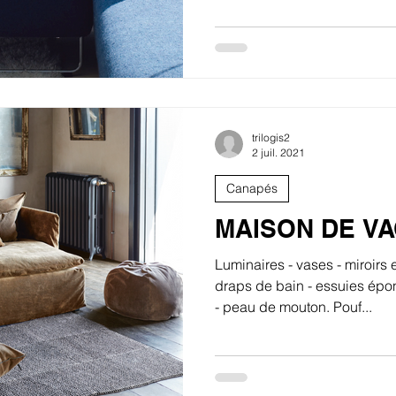
trilogis2
2 juil. 2021
Canapés
MAISON DE V
Luminaires - vases - miroirs 
draps de bain - essuies épo
- peau de mouton. Pouf...