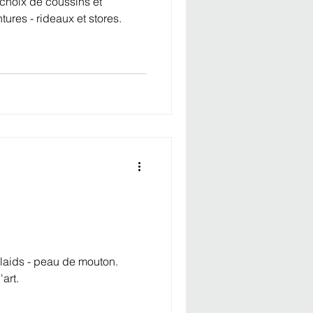
choix de coussins et
tures - rideaux et stores.
plaids - peau de mouton.
'art.