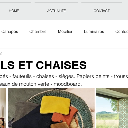
HOME
ACTUALITÉ
CONTACT
Canapés
Chambre
Mobilier
Luminaires
Confec
2
Objets déco
Accessoires
Tissus Tapis Papiers peints
LS ET CHAISES
s - fauteuils - chaises - sièges. Papiers peints - trousse
 peaux de mouton verte - moodboard. 