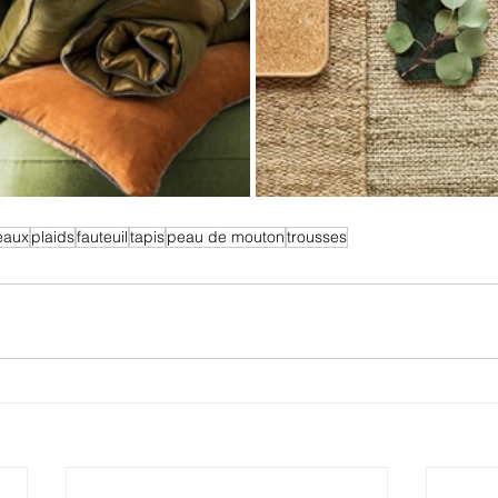
eaux
plaids
fauteuil
tapis
peau de mouton
trousses