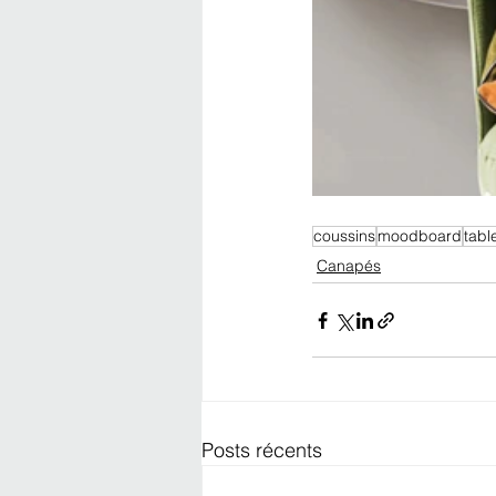
coussins
moodboard
tabl
Canapés
Posts récents