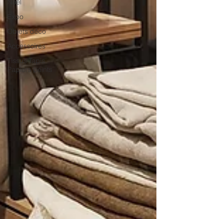
Noël
Expo
Objets déco
Accessoires
Tissus Tapis
Papiers peints