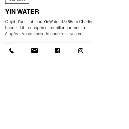
trilogis2
21 févr. 2022
Canapés
YIN WATER
Objet d'art - tableau YinWater 45x65cm Charline
Lancel. Lit - canapés et mobilier sur mesure -
étagère. Vaste choix de coussins - vases -...