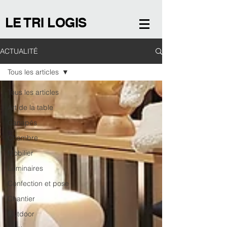
LE TRI LOGIS
ACTUALITÉ
Tous les articles
Tous les articles
Art de la table
Canapés
Chambre
Mobilier
Luminaires
Confection et pose
Chantier
Outdoor