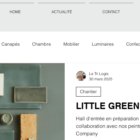
HOME
ACTUALITÉ
CONTACT
Canapés
Chambre
Mobilier
Luminaires
Confec
Objets déco
Accessoires
Tissus Tapis Papiers peints
Le Tri Logis
30 mars 2025
Chantier
LITTLE GREEN
Hall d'entrée en préparation 
collaboration avec nos peint
Company