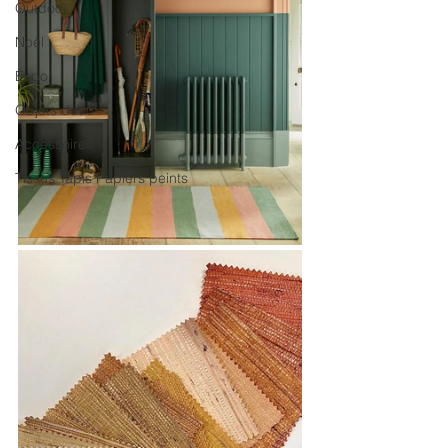
Outdoor
Noël
Expo
Objets déco
Accessoires
Tissus Tapis Papiers peints