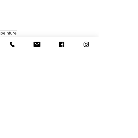
peinture
Chantier
Voir tout
Posts récents