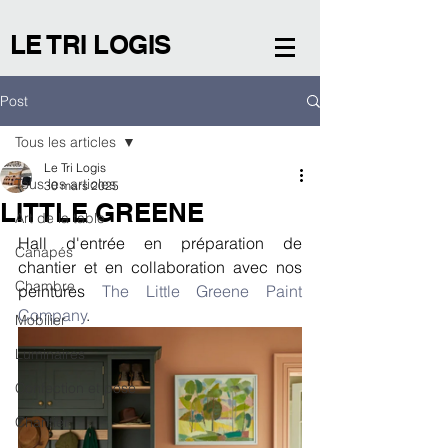
LE TRI LOGIS
Post
Tous les articles
Le Tri Logis
Tous les articles
30 mars 2025
LITTLE GREENE
Art de la table
Hall d'entrée en préparation de 
Canapés
chantier et en collaboration avec nos 
Chambre
peintures 
The Little Greene Paint 
Company
.
Mobilier
Luminaires
Confection et pose
Chantier