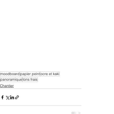
moodboard
papier peint
ocre et kaki
panoramique
tons frais
Chantier