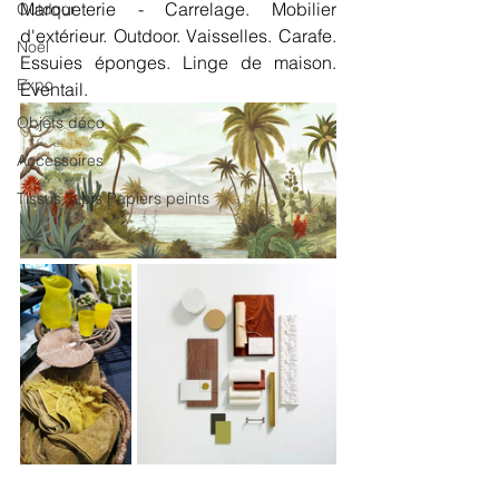
Marqueterie - Carrelage. Mobilier 
Outdoor
d'extérieur. Outdoor. Vaisselles. Carafe. 
Noël
Essuies éponges. Linge de maison. 
Expo
Éventail. 
Objets déco
Accessoires
Tissus Tapis Papiers peints