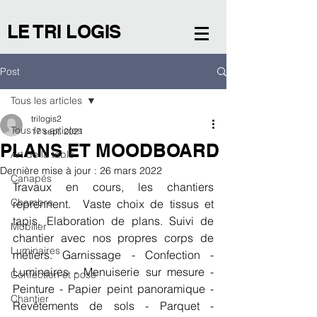
LE TRI LOGIS
Post
Tous les articles
trilogis2
Tous les articles
17 sept. 2021
PLANS ET MOODBOARD
Art de la table
Dernière mise à jour :
26 mars 2022
Canapés
Travaux en cours, les chantiers 
Chambre
reprennent.  Vaste choix de tissus et 
tapis. Elaboration de plans. Suivi de 
Mobilier
chantier avec nos propres corps de 
Luminaires
métiers. Garnissage - Confection - 
Luminaires - Menuiserie sur mesure - 
Confection et pose
Peinture - Papier peint panoramique - 
Chantier
Revêtements de sols - Parquet - 