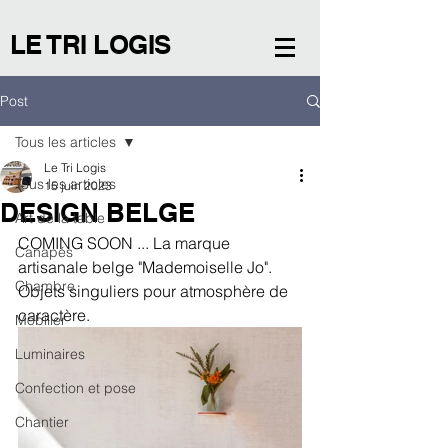
LE TRI LOGIS
Post
Tous les articles
Le Tri Logis
Tous les articles
15 juin 2023
DESIGN BELGE
Art de la table
COMING SOON ... La marque 
Canapés
artisanale belge "Mademoiselle Jo". 
Chambre
Objets singuliers pour atmosphère de 
caractère.  
Mobilier
Luminaires
Confection et pose
Chantier