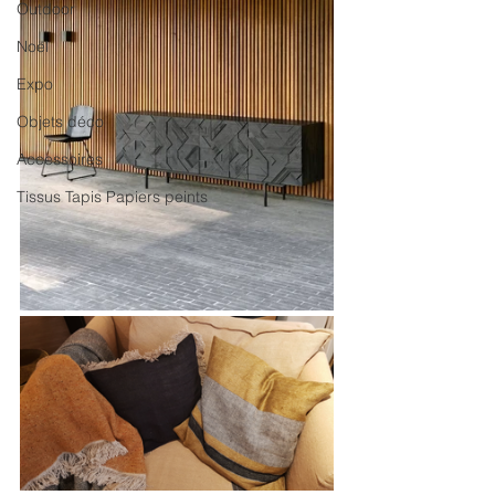
Outdoor
Noël
Expo
Objets déco
Accessoires
Tissus Tapis Papiers peints