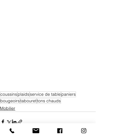
coussins
plaids
service de table
paniers
bougeoirs
tabouret
tons chauds
Mobilier