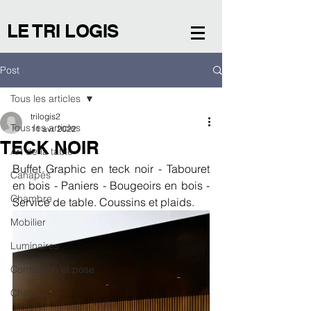
LE TRI LOGIS
Post
Tous les articles
trilogis2
Tous les articles
11 avr. 2022
TECK NOIR
Art de la table
Buffet Graphic en teck noir - Tabouret 
Canapés
en bois - Paniers - Bougeoirs en bois - 
Chambre
Service de table. Coussins et plaids. 
Mobilier
Luminaires
Confection et pose
Chantier